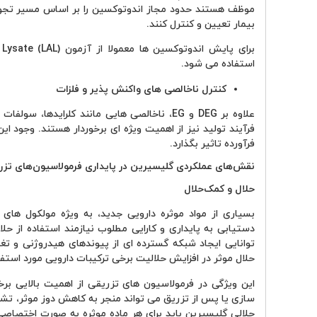
موظف هستند حدود مجاز اندوتوکسین را بر اساس مسیر تجویز
بیمار تعیین و کنترل کنند.
استفاده می شود.
کنترل ناخالصی های واکنش پذیر و فلزات
علاوه بر DEG و EG، ناخالصی هایی مانند کلرایده
فرآیند تولید نیز از اهمیت ویژه ای برخوردار هستند. وجود ای
فرآورده تاثیر بگذارد.
نقش‌های عملکردی گلیسیرین در پایداری فرمولاسیون‌های تزر
حلال و کمک‌حلال
بسیاری از مواد موثره دارویی جدید، به ویژه مولکول های ل
دستیابی به پایداری و کارایی مطلوب نیازمند استفاده از ح
توانایی ایجاد شبکه گسترده ای از پیوندهای هیدروژنی و ت
حلال موثر در افزایش حلالیت برخی ترکیبات دارویی مورد استفاد
این ویژگی در فرمولاسیون های تزریقی از اهمیت بالایی برخ
سازی یا پس از تزریق می تواند منجر به کاهش دوز موثر، تشکی
حلالی گلیسیرین باید برای هر ماده موثره به صورت اختصاصی 