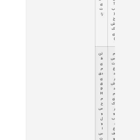
آ
ی
ب
ت‌
(
زا
خ
ش
ک
ی
)
ع
ف
م
تن
د
ع
س
ظ
م
ال
ت
ی
ت
ی
ع
م
ک
ت
د
دق
ا
ک
ر
ی
م
م
ش
ق
ل
غ
د
p
لا
د
م
H
ی
د
ی
م
ه
چ
ک
ح
ا
رب
ر
ص
س
ی
و
و
ی
و
ب
ل
د
ع
،
و
ی
ر
ع
ا
ق
ف
س
(
و
ت