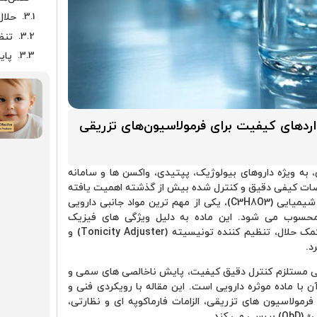
حلال
تنظ
پای
اثر
چالش ها
ناخا
دهای کیفیت برای فرمولاسیون‌های تزریقی
کنت
دشو
به ویژه داروهای بیولوژیک، پپتیدی، واکسن ها و سامانه
تغی
شخصات کیفی دقیق و کنترل شده بیش از گذشته اهمیت یافته
راهکار
با خلوص بالا، یا گلیسرول، با فرمول شیمیایی (C3H8O3)، یکی از مهم ترین مواد جانبی دارویی
خالص
Excipi) در فرمولاسیون های تزریقی (Parenteral) محسوب می شود. این ماده به دلیل ویژگی های فیزیک
آزم
وشیمیایی منحصر به فرد خود، می تواند به عنوان حلال یا کمک حلال، تنظیم کننده تونیسیته (Tonicity Adjuster) و
د.
کنت
پیاد
قی مستلزم کنترل دقیق کیفیت، پایش ناخالصی های سمی و
 با ماده موثره دارویی است. این مقاله با رویکردی فنی و
رون
رمولاسیون های تزریقی، الزامات فارماکوپه ای و نظارتی،
نتی
کند.