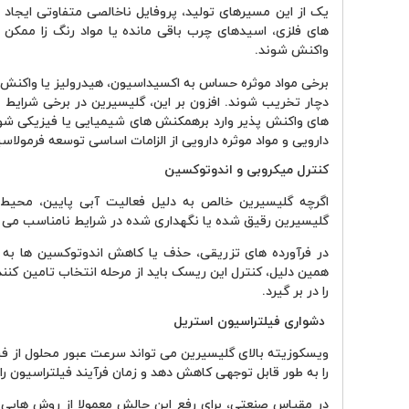
یک از این مسیرهای تولید، پروفایل ناخالصی متفاوتی ایجاد م
های فلزی، اسیدهای چرب باقی مانده یا مواد رنگ زا ممکن اس
واکنش شوند.
برخی مواد موثره حساس به اکسیداسیون، هیدرولیز یا واکنش ب
دچار تخریب شوند. افزون بر این، گلیسیرین در برخی شرایط م
های واکنش پذیر وارد برهمکنش های شیمیایی یا فیزیکی شود.
دارویی و مواد موثره دارویی از الزامات اساسی توسعه فرمول
کنترل میکروبی و اندوتوکسین
اگرچه گلیسیرین خالص به دلیل فعالیت آبی پایین، محیط م
گلیسیرین رقیق شده یا نگهداری شده در شرایط نامناسب می تو
در فرآورده های تزریقی، حذف یا کاهش اندوتوکسین ها به م
همین دلیل، کنترل این ریسک باید از مرحله انتخاب تامین کننده
را در بر گیرد.
دشواری فیلتراسیون استریل
را به طور قابل توجهی کاهش دهد و زمان فرآیند فیلتراسیون را
در مقیاس صنعتی، برای رفع این چالش معمولا از روش هایی 