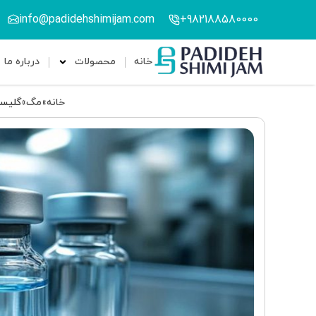
info@padidehshimijam.com
982188580000+
خانه
محصولات
درباره ما
خانه
»
مگ
»
گلیسی