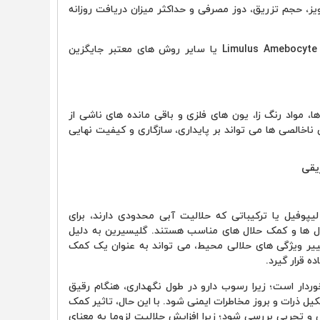
، حجم تزریق، دوز مصرفی و حداکثر میزان دریافت روزانه
برای پایش اندوتوکسین ها معمولا از آزمون Limulus Amebocyte Lysate (LAL) یا سایر روش های معتبر جایگزین
ا، سولفات ها، مواد رنگ زا، یون های فلزی و باقی مانده های ناشی از
ن ناخالصی ها می تواند بر پایداری، سازگاری و کیفیت نهایی
یقی
یپوفیل یا ترکیباتی که حلالیت آبی محدودی دارند، برای
لال ها و کمک حلال های مناسب هستند. گلیسیرین به دلیل
غییر ویژگی های حلالی محیط، می تواند به عنوان یک کمک
ه قرار گیرد.
وردار است؛ زیرا رسوب دارو در طول نگهداری، هنگام رقیق
ل ذرات و بروز مخاطرات ایمنی شود. با این حال، تاثیر کمک
و تجربی بررسی شود؛ زیرا افزایش حلالیت لزوما به معنای