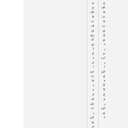
د
د
ح
م
م
نا
اف
ح
لا
چ
ظ
اف
ن
ی
ت
ظ
ی
ز
ط
ت
ن
رن
ب
ف
گ
ی
ی
دا
ع
زی
ن
ی
ک
ه
د
ی
ت
ر
(
و
بر
ع
س
اب
د
ط
ر
م
م
ا
ا
لا
ش
س
ن
ع
ت
و
ه
فا
س
U
د
ی
V
ه
ت‌
خ
از
ه
و
ف
ا
ر
یل
ش
ت
ی
ر
د
ش
ی
م