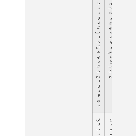
p
ن
فا
H
ت
د
خ
قا
ه
نث
ر
از
ی
چ
تر
د
ی
ک
ر
و
یب
ب
اد
ا
د
را
ت
و
ر
آن
ت
س
ت
و
و
ی‌
ل
خ
با
د
ت
ک
)
گ
ت
ی
ری
ا
ل
م
لا
ی
م
ک
ت
ع
نی
م
و
د
از
ب
ل
م
ب
و
ی
م
ه