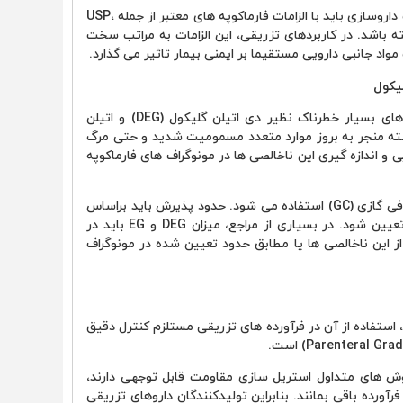
مورد استفاده در صنعت داروسازی باید با الزامات فارماکوپه های معتبر از جمله USP،
ه باشد. در کاربردهای تزریقی، این الزامات به مراتب سخت
مواد جانبی دارویی مستقیما بر ایمنی بیمار تاثیر می گذارد.
یکول
یکی از مهم ترین الزامات کیفی گلیسیرین، کنترل ناخالصی های بسیار خطرناک نظیر دی اتیلن گلیکول (DEG) و اتیلن
در گذشته منجر به بروز موارد متعدد مسمومیت شدید و حتی مرگ
 اندازه گیری این ناخالصی ها در مونوگراف های فارماکوپه
برای پایش این ترکیبات معمولا از روش هایی مانند کروماتوگرافی گازی (GC) استفاده می شود. حدود پذیرش باید براساس
آخرین نسخه فارماکوپه و مشخصات تایید شده ماده اولیه تعیین شود. در بسیاری از مراجع، میزان DEG و EG باید در
متر از 0.10 درصد برای هر یک از این ناخالصی ها یا مطابق حدود تعیین شده در مونوگراف
استفاده از آن در فرآورده های تزریقی مستلزم کنترل دقیق
 روش های متداول استریل سازی مقاومت قابل توجهی دارند،
ده باقی بمانند. بنابراین تولیدکنندگان داروهای تزریقی