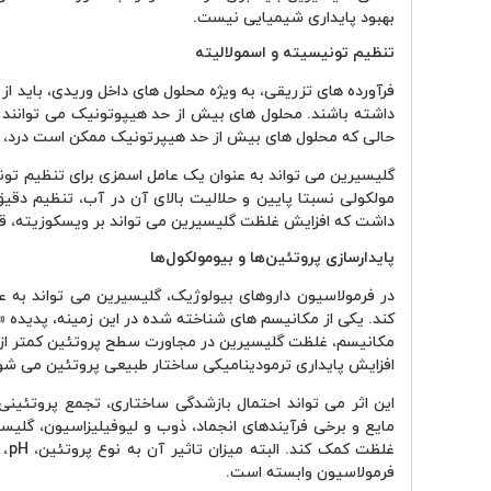
بهبود پایداری شیمیایی نیست.
تنظیم تونیسیته و اسمولالیته
فرآورده های تزریقی، به ویژه محلول های داخل وریدی، باید از
داشته باشند. محلول های بیش از حد هیپوتونیک می توانند م
حالی که محلول های بیش از حد هیپرتونیک ممکن است درد، ت
گلیسیرین می تواند به عنوان یک عامل اسمزی برای تنظیم تونی
مولکولی نسبتا پایین و حلالیت بالای آن در آب، تنظیم دقیق ا
داشت که افزایش غلظت گلیسیرین می تواند بر ویسکوزیته، قابل
پایدارسازی پروتئین‌ها و بیومولکول‌ها
در فرمولاسیون داروهای بیولوژیک، گلیسیرین می تواند به عن
مکانیسم، غلظت گلیسیرین در مجاورت سطح پروتئین کمتر از
افزایش پایداری ترمودینامیکی ساختار طبیعی پروتئین می شو
این اثر می تواند احتمال بازشدگی ساختاری، تجمع پروتئین
مایع و برخی فرآیندهای انجماد، ذوب و لیوفیلیزاسیون، گلی
غلظ
فرمولاسیون وابسته است.