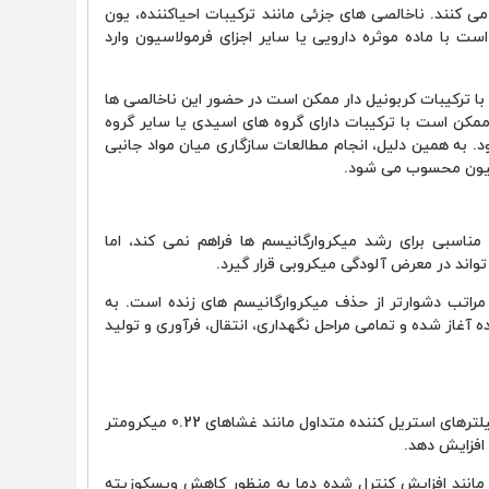
ی کنند. ناخالصی های جزئی مانند ترکیبات احیاکننده، یون
ت با ماده موثره دارویی یا سایر اجزای فرمولاسیون وارد
ا ترکیبات کربونیل دار ممکن است در حضور این ناخالصی ها
مکن است با ترکیبات دارای گروه های اسیدی یا سایر گروه
 به همین دلیل، انجام مطالعات سازگاری میان مواد جانبی
اسیون محسوب می شود.
ناسبی برای رشد میکروارگانیسم ها فراهم نمی کند، اما
اند در معرض آلودگی میکروبی قرار گیرد.
راتب دشوارتر از حذف میکروارگانیسم های زنده است. به
 آغاز شده و تمامی مراحل نگهداری، انتقال، فرآوری و تولید
ویسکوزیته بالای گلیسیرین می تواند سرعت عبور محلول از فیلترهای استریل کننده متداول مانند غشاهای 0.22 میکرومتر
 افزایش دهد.
مانند افزایش کنترل شده دما به منظور کاهش ویسکوزیته