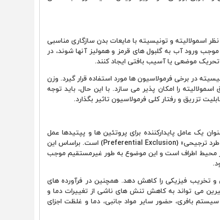
 نظر اسمولالیته و تونیسیته با مایعات بدن سازگاری مناسبی
وجب ورود آب به گلبول های قرمز و همولیز آنها شوند، در
حریک موضعی یا آسیب بافتی ایجاد کنند.
سیته در برخی فرمولاسیون ها مورد استفاده قرار گیرد. وزن
سمولالیته را امکان پذیر می سازد. با این حال، باید توجه
یت تزریق و رفتار کلی فرمولاسیون تاثیر بگذارد.
وان یک عامل پایدارکننده برای پروتئین ها و پپتیدها عمل
کند. یکی از مکانیسم های شناخته شده در این زمینه، پدیده «طرد ترجیحی» (Preferential Exclusion) است. براساس این
 محیط اطراف است و این موضوع به طور غیرمستقیم موجب
د.
ی و تخریب فیزیکی را کاهش دهد. همچنین در فرآورده های
سیرین می تواند به کاهش تنش های ناشی از تغییرات دما و
ت کمک کند. البته میزان تاثیر آن به نوع پروتئین، pH، سیستم بافری، حضور سایر مواد جانبی، دما و غلظت اجزای