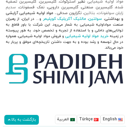
یرین تصفیه
ونات
سدیم
،
یایی آرایشی
ران، از رهبران
باور قاطع به
ه طور پیوسته
یایی، همواره
ق و پربار به
ت به بالا