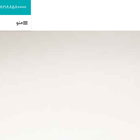
982188580000+
info@padidehshimijam.com
منو
فارسی