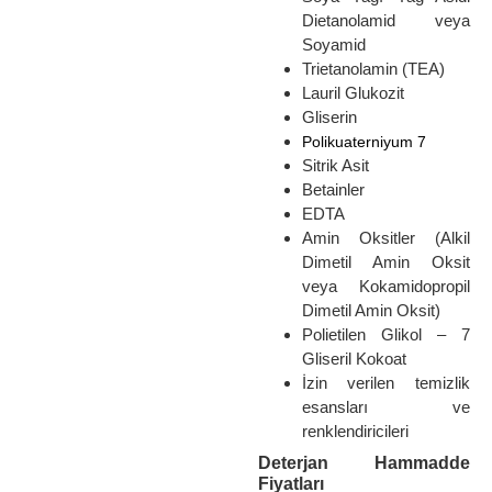
Dietanolamid veya
Soyamid
Trietanolamin (TEA)
Lauril Glukozit
Gliserin
Polikuaterniyum 7
Sitrik Asit
Betainler
EDTA
Amin Oksitler (Alkil
Dimetil Amin Oksit
veya Kokamidopropil
Dimetil Amin Oksit)
Polietilen Glikol – 7
Gliseril Kokoat
İzin verilen temizlik
esansları ve
renklendiricileri
Deterjan Hammadde
Fiyatları