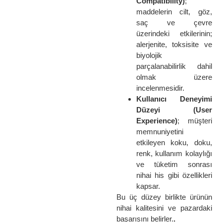
Compatibility)
;
maddelerin cilt, göz,
saç ve çevre
üzerindeki etkilerinin;
alerjenite, toksisite ve
biyolojik
parçalanabilirlik dahil
olmak üzere
incelenmesidir.
Kullanıcı Deneyimi
Düzeyi (User
Experience)
; müşteri
memnuniyetini
etkileyen koku, doku,
renk, kullanım kolaylığı
ve tüketim sonrası
nihai his gibi özellikleri
kapsar.
Bu üç düzey birlikte ürünün
nihai kalitesini ve pazardaki
başarısını belirler.
.