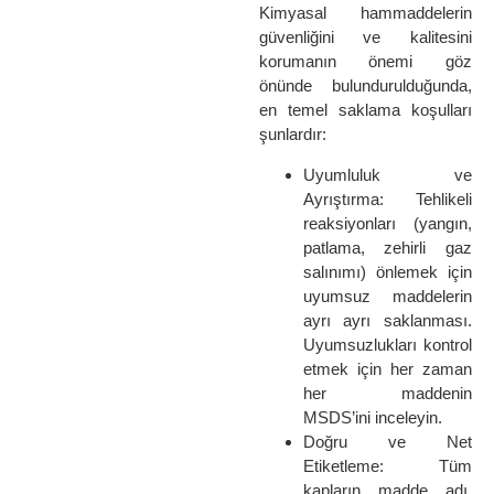
Kimyasal hammaddelerin
güvenliğini ve kalitesini
korumanın önemi göz
önünde bulundurulduğunda,
en temel saklama koşulları
şunlardır:
Uyumluluk ve
Ayrıştırma: Tehlikeli
reaksiyonları (yangın,
patlama, zehirli gaz
salınımı) önlemek için
uyumsuz maddelerin
ayrı ayrı saklanması.
Uyumsuzlukları kontrol
etmek için her zaman
her maddenin
MSDS’ini inceleyin.
Doğru ve Net
Etiketleme: Tüm
kapların madde adı,