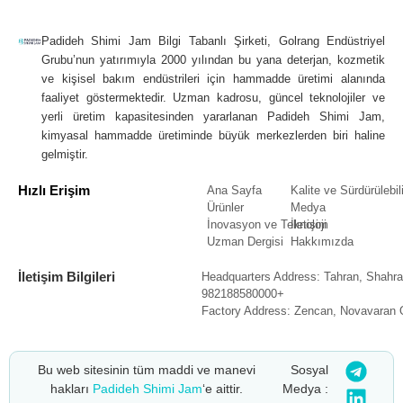
Padideh Shimi Jam Bilgi Tabanlı Şirketi, Golrang Endüstriyel
Grubu’nun yatırımıyla 2000 yılından bu yana deterjan, kozmetik
ve kişisel bakım endüstrileri için hammadde üretimi alanında
faaliyet göstermektedir. Uzman kadrosu, güncel teknolojiler ve
yerli üretim kapasitesinden yararlanan Padideh Shimi Jam,
kimyasal hammadde üretiminde büyük merkezlerden biri haline
gelmiştir.
Hızlı Erişim
Ana Sayfa
Kalite ve Sürdürülebili
Ürünler
Medya
İnovasyon ve Teknoloji
İletişim
Uzman Dergisi
Hakkımızda
İletişim Bilgileri
Headquarters Address: Tahran, Shahra
982188580000+
Factory Address: Zencan, Novavaran 
Bu web sitesinin tüm maddi ve manevi
Sosyal
hakları
Padideh Shimi Jam
‘e aittir.
Medya :