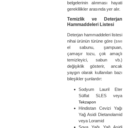
belgelerinin alınması hayati
gereklilikler arasında yer alır.
Temizlik ve Deterjan
Hammaddeleri Listesi
Deterjan hammaddeleri listesi
nihai ürünün türüne göre (sıvı
el sabunu, şampuan,
çamaşır tozu, çok amaçlı
temizleyici, sabun vb.)
değişiklik gösterir, ancak
yaygın olarak kullanılan bazı
bileşikler şunlardır:
Sodyum Lauril Eter
Sülfat SLES veya
Tekzapon
Hindistan Cevizi Yağı
Yağ Asidi Dietanolamid
veya Loramid
Soya Yağı Yağ Asidi