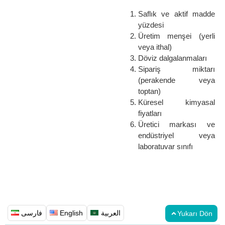
Saflık ve aktif madde
yüzdesi
Üretim menşei (yerli
veya ithal)
Döviz dalgalanmaları
Sipariş miktarı
(perakende veya
toptan)
Küresel kimyasal
fiyatları
Üretici markası ve
endüstriyel veya
laboratuvar sınıfı
فارسی
English
العربية
Yukarı Dön