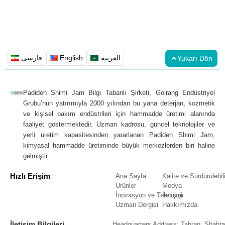
فارسی
English
العربية
Yukarı Dön
Padideh Shimi Jam Bilgi Tabanlı Şirketi, Golrang Endüstriyel
Grubu’nun yatırımıyla 2000 yılından bu yana deterjan, kozmetik
ve kişisel bakım endüstrileri için hammadde üretimi alanında
faaliyet göstermektedir. Uzman kadrosu, güncel teknolojiler ve
yerli üretim kapasitesinden yararlanan Padideh Shimi Jam,
kimyasal hammadde üretiminde büyük merkezlerden biri haline
gelmiştir.
Hızlı Erişim
Ana Sayfa
Kalite ve Sürdürülebili
Ürünler
Medya
İnovasyon ve Teknoloji
İletişim
Uzman Dergisi
Hakkımızda
İletişim Bilgileri
Headquarters Address: Tahran, Shahra