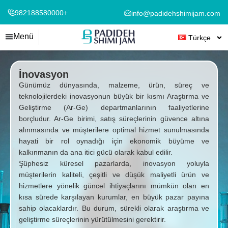
982188580000+
info@padidehshimijam.com
Menü
Türkçe
İnovasyon
Günümüz dünyasında, malzeme, ürün, süreç ve
teknolojilerdeki inovasyonun büyük bir kısmı Araştırma ve
Geliştirme (Ar-Ge) departmanlarının faaliyetlerine
borçludur. Ar-Ge birimi, satış süreçlerinin güvence altına
alınmasında ve müşterilere optimal hizmet sunulmasında
hayati bir rol oynadığı için ekonomik büyüme ve
kalkınmanın da ana itici gücü olarak kabul edilir.
Şüphesiz küresel pazarlarda, inovasyon yoluyla
müşterilerin kaliteli, çeşitli ve düşük maliyetli ürün ve
hizmetlere yönelik güncel ihtiyaçlarını mümkün olan en
kısa sürede karşılayan kurumlar, en büyük pazar payına
sahip olacaklardır. Bu durum, sürekli olarak araştırma ve
geliştirme süreçlerinin yürütülmesini gerektirir.