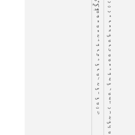
خ
ا
ب
ه
می‌د
ی
لا
ت
ا
هد.
ن
ب
ی
با
ه
ق
فا
م
و
ص
و
ی
ل
اد
و
ه
ش
ح
س
ی
ذ
ل
م
ف
و
یا
م
ل
ی
وا
ی
ی
د
ب
و
س
ی
د
م
ش
ف
ی
ت
ع
/
ر
س
ح
ر
س
ی
ا
ع
س
آ
ی
ب
ت‌
(
زا
خ
ش
ک
ی