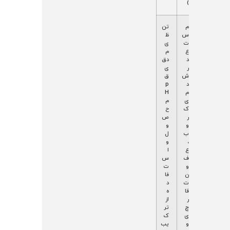
)
ع
ف
م
تن
د
ع
س
ظ
م
ال
ت
ی
ت
ی
ع
م
ک
ت
د
دق
ا
ک
ر
ی
م
م
ش
ق
ل
غ
د
p
لا
د
م
H
ی
د
ی
م
ه
چ
ک
ح
ا
رب
ر
ص
س
ی
و
و
ی
و
ب
ل
د
ع
،
و
ی
ر
ع
ا
ق
ف
س
(
و
ت
p
ن
فا
H
ت
د
خ
قا
ه
نث
ر
از
ی
چ
تر
د
ی
ک
ر
و
یب