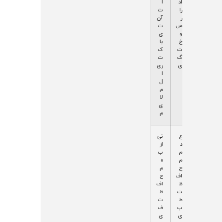
ب
اد
ا
د
را
ت
و
ر
آن
ت
س
ت
و
و
ی‌
ل
خ
با
د
ت
ک
)
گ
ت
ی
ری
ا
ل
م
لا
ی
م
ک
ت
ع
نی
م
و
د
از
ب
ل
م
ب
و
ی
م
ه
د
د
ح
م
م
نا
اف
ح
لا
چ
ظ
اف
ن
ی
ت
ظ
ی
ز
ط
ت
ن
رن
ب
ف
گ
ی
ی