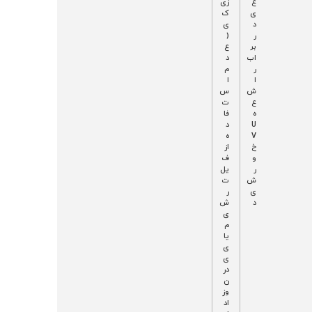
دا
ع
زی
ن
ی
ک
ه
د
ی
ت
ر
(
و
بر
ع
س
اب
د
ط
ر
م
م
ا
ا
لا
ش
س
ن
ع
ت
و
ه
فا
س
U
د
ی
V
ه
ت‌
خ
از
ه
و
ف
ا
ر
یل
ش
ت
ی
ر
د
ش
ی
م
یا
ی
ی
در
ن
وز
اد