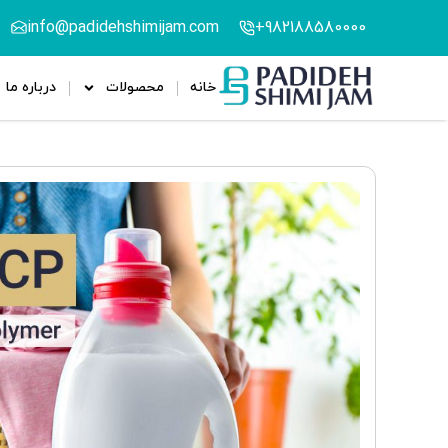
info@padidehshimijam.com
982188580000+
خانه
محصولات
درباره ما