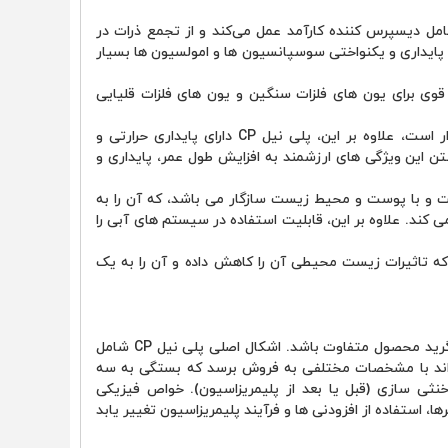
وان یک عامل دیسپرس کننده کارآمد عمل می‌کند و از تجمع ذرات در
 پایداری و یکنواختی سوسپانسیون‌ ها و امولسیون‌ ها بسیار
وی برای یون ‌های فلزات سنگین و یون ‌های فلزات قلیایی
پلی نیل CP در محدوده وسیعی از pH پایدار است، علاوه بر این، پلی نیل CP دارای پایداری حرارتی و
ن این ویژگی های ارزشمند به افزایش طول عمر، پایداری و
سمی است و با پوست و محیط زیست سازگار می باشد، که آن را به
‌ کند. علاوه بر این، قابلیت استفاده در سیستم‌ های آبی را
که تاثیرات زیست ‌محیطی آن را کاهش داده و آن را به یک
کاربردهای کوپلیمر مالئیک آکریلیک ممکن است با توجه به گرید محصول متفاوت باشد. اشکال اصلی پلی نیل CP شامل
‌تواند با مشخصات مختلفی به فروش برسد که بستگی به سه
د: وزن مولکولی، نسبت AA:MA و درجه خنثی ‌سازی (قبل یا بعد از پلیمریزاسیون). خواص فیزیکی
ا، استفاده از افزودنی‌ ها و فرآیند پلیمریزاسیون تغییر یابد