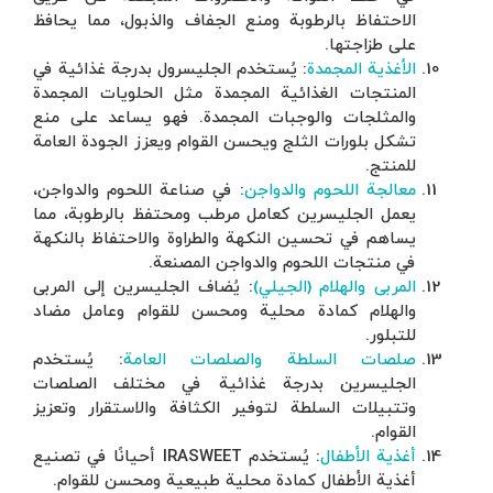
، مما يحافظ
ة غذائية في
يات المجمدة
عد على منع
لجودة العامة
م والدواجن،
لرطوبة، مما
فاظ بالنكهة
 إلى المربى
وعامل مضاد
: يُستخدم
ف الصلصات
قرار وتعزيز
IRASWEET أحيانًا في تصنيع
ن للقوام.