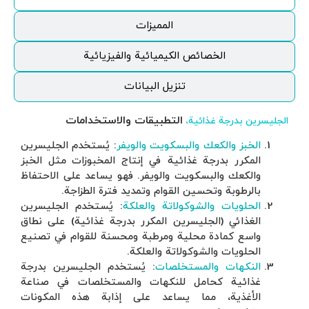
ات
م الجليسرين
ت مثل الخبز
لى الاحتفاظ
جة.
 الجليسرين
ة) على نطاق
ام في تصنيع
سرين بدرجة
ت في صناعة
ه المكونات