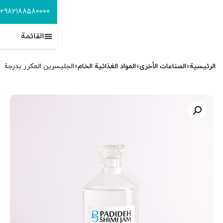
982188580000+
info@padidehshimijam.com
القائمة
العربية
رين المكرر بدرجة غذائية