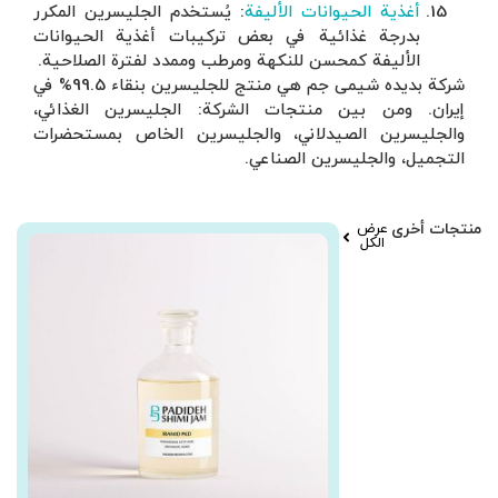
سرين المكرر
 الحيوانات
ة الصلاحية.
شركة بديده شیمی جم هي منتج للجليسرين بنقاء 99.5% في
ن الغذائي،
 بمستحضرات