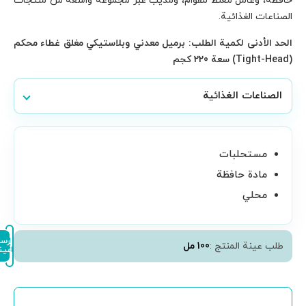
سعة من منتجات
مغلق غطاء محكم
إرسال
إتمام
عينة
الطلب