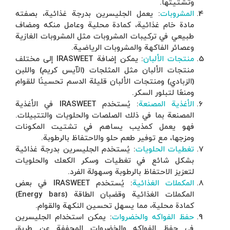
ئية، بصفته
منكه ومضاف
بات الغازية
: يمكن إضافة IRASWEET إلى مختلف
ريم) واللبن
سينًا للقوام
 يُستخدم IRASWEET في الأغذية
والتتبيلات.
 المكونات
طوبة.
درجة غذائية
والحلويات
: يُستخدم IRASWEET في بعض
المكملات الغذائية وقضبان الطاقة (Energy bars)
لقوام.
 الجليسرين
ة عن طريق