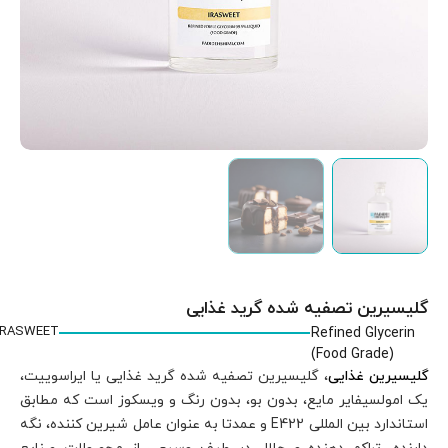
IRASWEET
 ایراسوییت،
ست که مطابق
امل شیرین کننده، نگه