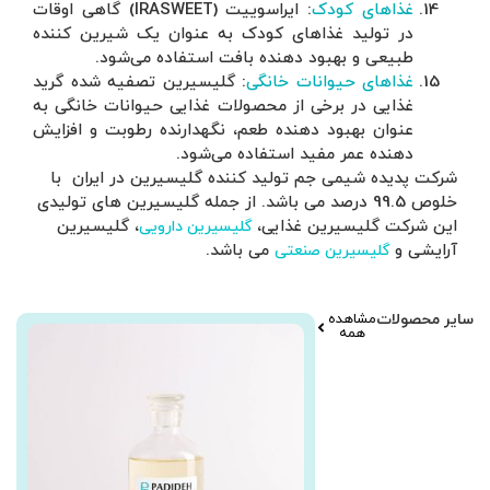
یت (IRASWEET) گاهی اوقات
ین کننده
.
شده گرید
 خانگی به
 و افزایش
یران با
های تولیدی
یسیرین