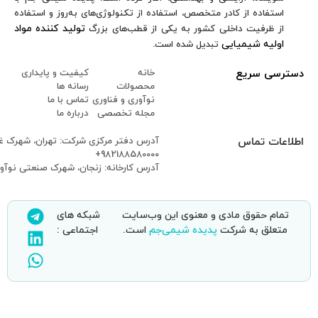
روز و استفاده
د کننده مواد
 و پایداری
 ها
با ما
 ما
تهران، شهرک غرب، بلوار دادمان، خیابان بهارستان، نبش گلبرگ چهارم، پلاک ۱۶
شهرک صنعتی نوآوران، نبش میدان آبادگران
ای
ی :