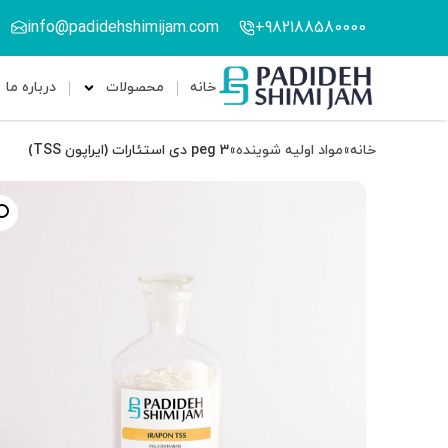
info@padidehshimijam.com
982188580000+
خانه
محصولات
درباره ما
خانه
»
مواد اولیه شوینده
»
peg 3 دی استئارات (ایراپون TSS)