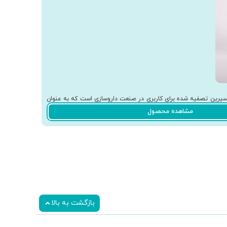
United States pharmacopeia) USP و حداقل خلوص 99/5%، نوعی گلیسیرین تصفیه شده برای کاربری در صنعت داروسازی است که به عنوان
صنایع آرایشی و
د.
مشاهده محصول
بازگشت به بالا