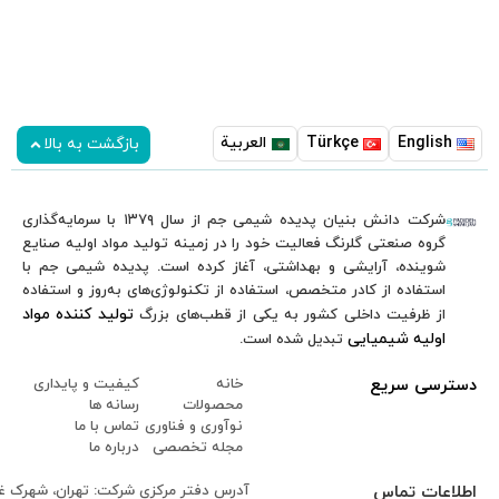
در صنایع آب و ف
سموم کشاورزی، نساجی، نفت، گاز و پتروشیمی
کیبات مختلف
جلوگیری کننده 
استفاده می‌شود. این ماده دیسپرس کننده
و رسوب یون‌های
قدرتمند، کیلیت کننده قوی یون های فلزی
آنتی اسکالانت و
سنگین و قلیایی خاک، جلوگیری کننده از برگشت
محدوده وسیع pH و زیست تخریب پذیر است.
لکه و رسوب یون‌های سختی آب روی الیاف
پارچه، غیر سمی، سازگار با پوست و محیط زیست
دو دهنه
است.
حداقل میزان سفارش : 220 کیلوگرمی
ت به بالا
پلاستیکی دو دهنه
ش بنیان پدیده شیمی جم از سال ۱۳۷۹ با سرمایه‌گذاری
 اولیه صنایع
 شیمی جم با
روز و استفاده
د کننده مواد
 و پایداری
 ها
با ما
 ما
تهران، شهرک غرب، بلوار دادمان، خیابان بهارستان، نبش گلبرگ چهارم، پلاک ۱۶